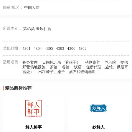
国家/地区：
中国大陆
所属类别：
第43类-餐饮住宿
类似群组：
4301
4304
4305
4303
4306
4302
适用项目：
备办宴席
日间托儿所（看孩子）
动物寄养
养老院
提供
野营场地设施
茶馆
餐馆
饭店
住所代理（旅馆、供膳寄
宿处）
出租椅子、桌子、桌布和玻璃器皿
精品商标推荐
鲜人鲜事
妙鲜人