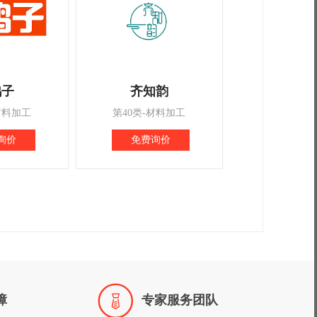
鸭子
齐知韵
材料加工
第40类-材料加工
询价
免费询价

障
专家服务团队