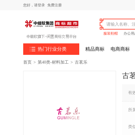
您好，
请登录
免费注册
服装鞋帽
办公用

热门行业分类
精品商标
电商商标
首页
>
第40类-材料加工
>
古茗乐
古
有
所
类