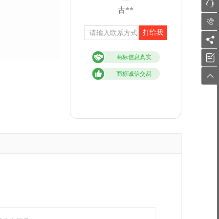

古**

打给我


商标信息真实
商标诚信交易
