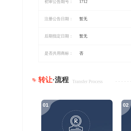
初审公告期号：
1712
注册公告日期：
暂无
后期指定日期：
暂无
是否共用商标：
否
转让
·流程
Transfer Process