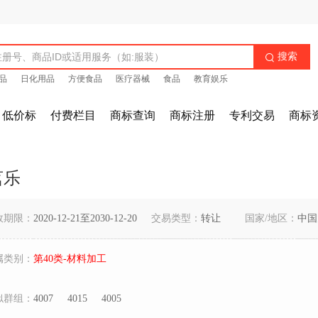
搜索

品
日化用品
方便食品
医疗器械
食品
教育娱乐
低价标
付费栏目
商标查询
商标注册
专利交易
商标
茗乐
效期限：
2020-12-21至2030-12-20
交易类型：
转让
国家/地区：
中国
属类别：
第40类-材料加工
似群组：
4007
4015
4005