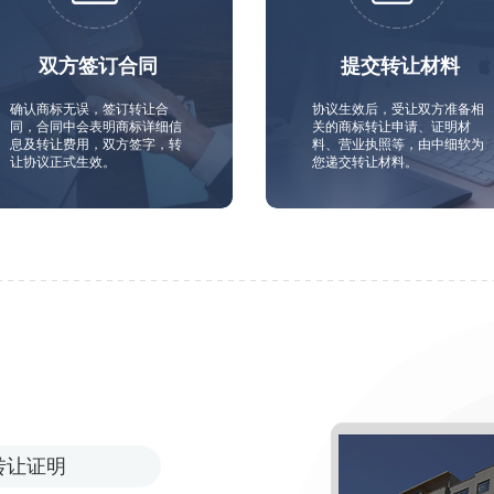
双方签订合同
提交转让材料
确认商标无误，签订转让合
协议生效后，受让双方准备相
同，合同中会表明商标详细信
关的商标转让申请、证明材
息及转让费用，双方签字，转
料、营业执照等，由中细软为
让协议正式生效。
您递交转让材料。
转让证明