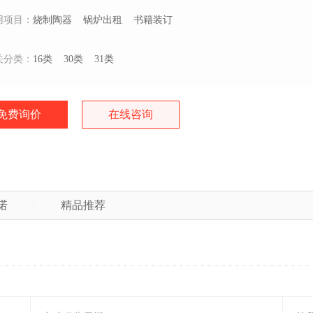
用项目：
烧制陶器
锅炉出租
书籍装订
关分类：
16类
30类
31类
免费询价
在线咨询
诺
精品推荐