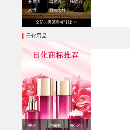
开胃酒
鸡尾酒
蜂蜜酒
米酒
酒精饮料
全部33类酒商标转让 >>
日化用品
香皂
洗面奶
去污剂