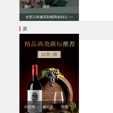
围巾
领带
全部25类服装鞋帽商标转让 >>
酒
白兰地
威士忌
清酒