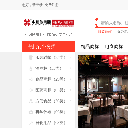
您好，
请登录
免费注册
服装鞋帽
办公用
热门行业分类
精品商标
电商商标

服装鞋帽（25类）


酒商标（33类）


食品商标（29类）


医药商标（05类）


方便食品（30类）


科学仪器（09类）


日化用品（03类）
