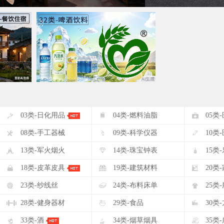
#
$
%
03类-日化用品
04类-燃料油脂
05类
(
)
*
08类-手工器械
09类-科学仪器
10类
-
.
/
13类-军火烟火
14类-珠宝钟表
15类
2
3
4
18类-皮革皮具
19类-建筑材料
20类
7
8
9
23类-纱线丝
24类-布料床单
25类
<
=
>
28类-健身器材
29类-食品
30类
A
B
C
33类-酒
34类-烟草烟具
35类