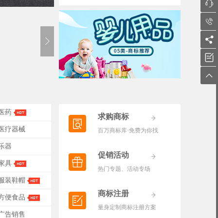





-医药
求购商标
-医疗器械
百万商标库·免费为你找
-乐器
促销活动
-家具
热门专题、活动专场
-服装鞋帽
商标注册
-方便食品
量身定制商标注册方案
-广告销售