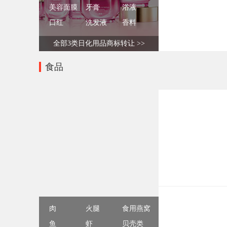
美容面膜
牙膏
浴液
口红
洗发液
香料
全部3类日化用品商标转让 >>
食品
肉
火腿
食用燕窝
鱼
虾
贝壳类