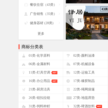

餐饮住宿（43类）


广告销售（35类）


健身器材 (28类)

更多
商标分类表
!
"
01类-化学原料
02类-颜料油漆
&
'
06类-金属材料
07类-机械设备
+
,
11类-灯具空调
12类-运输工具
0
1
16类-办公用品
17类-橡胶制品
5
6
21类-厨房洁具
22类-绳网袋篷
:
;
26类-钮扣拉链
27类-地毯席垫
?
@
31类-饲料种籽
32类-啤酒饮料