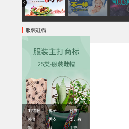
服装鞋帽
羽绒服
裤子
衬衣
外套
睡衣
婴儿裤
鞋
袜
手套