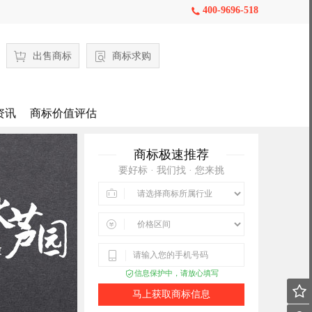
400-9696-518

出售商标
商标求购
资讯
商标价值评估
商标极速推荐
要好标 · 我们找 · 您来挑



信息保护中，请放心填写


马上获取商标信息