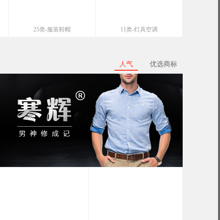
25类-服装鞋帽
11类-灯具空调
人气
优选商标