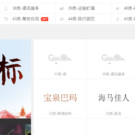
F
G
H
38类-通讯服务
39类-运输贮藏
40类
K
L
M
43类-餐饮住宿
44类-医疗园艺
45类
33类-酒
38类-通讯服务
32类-啤酒饮料
20类-家具