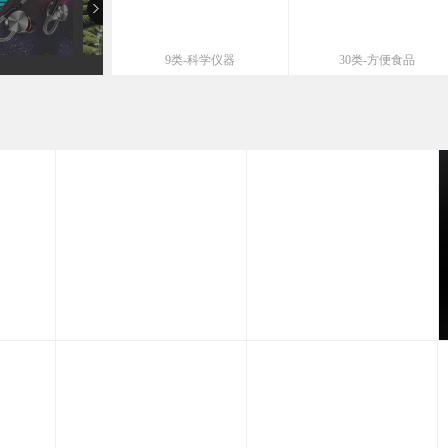
9类-科学仪器
30类-方便食品