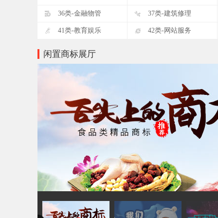
D
E
36类-金融物管
37类-建筑修理
I
J
41类-教育娱乐
42类-网站服务
闲置商标展厅