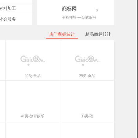
-材料加工
商标网
全程托管·一站式服务
-社会服务
热门商标转让
精品商标转让
29类-食品
29类-食品
41类-教育娱乐
33类-酒