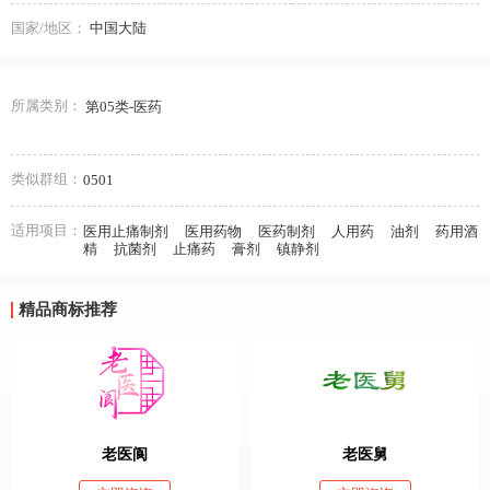
国家/地区：
中国大陆
所属类别：
第05类-医药
类似群组：
0501
适用项目：
医用止痛制剂
医用药物
医药制剂
人用药
油剂
药用酒
精
抗菌剂
止痛药
膏剂
镇静剂
精品商标推荐
老医阆
老医舅