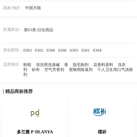
国家/地区：
中国大陆
所属类别：
第03类-日化用品
类似群组：
0303
0302
0308
0306
0305
0301
0304
适用项目：
鞋蜡
清洗用洗涤碱
香
脱毛制剂
花香料原料
洗衣
剂
砂布
空气芳香剂
宠物用除臭剂
个人卫生用口气清新
剂
精品商标推荐
多兰雅 P·DLANYA
楪祈