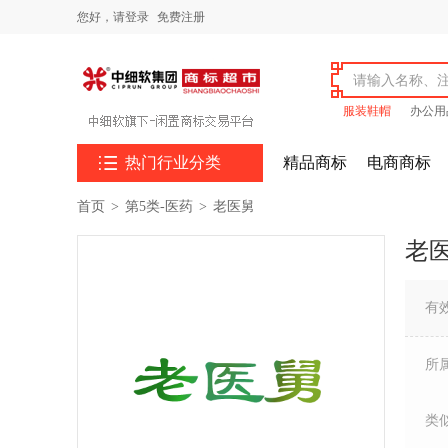
您好，
请登录
免费注册
服装鞋帽
办公用

热门行业分类
精品商标
电商商标
首页
>
第5类-医药
>
老医舅
老
有
所
类