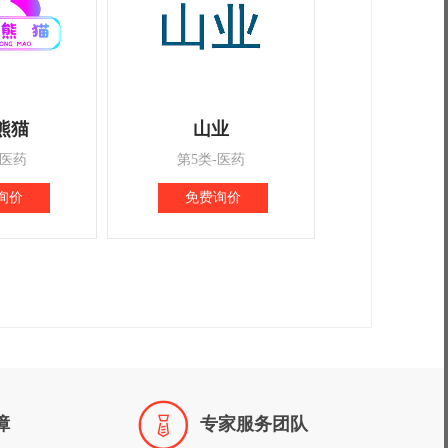
熊猫
山业
-医药
第5类-医药
询价
免费询价

障
专家服务团队