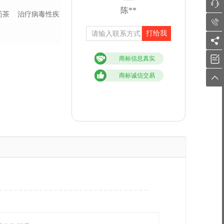

陈**
药茶
治疗病毒性疾

打给我


商标信息真实
商标诚信交易
