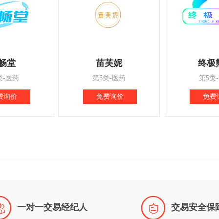
畅堂
苗芙妮
终极
类-医药
第5类-医药
第5类
费询价
免费询价
免费


一对一交易经纪人
交易安全保