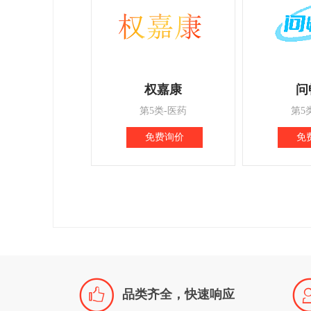
权嘉康
问
第5类-医药
第5
免费询价
免

品类齐全，快速响应