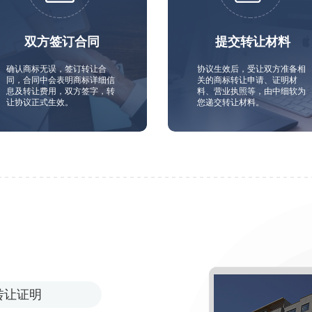
双方签订合同
提交转让材料
确认商标无误，签订转让合
协议生效后，受让双方准备相
同，合同中会表明商标详细信
关的商标转让申请、证明材
息及转让费用，双方签字，转
料、营业执照等，由中细软为
让协议正式生效。
您递交转让材料。
转让证明