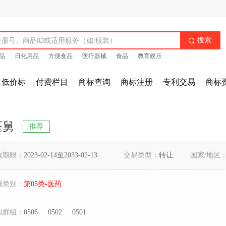
搜索

品
日化用品
方便食品
医疗器械
食品
教育娱乐
低价标
付费栏目
商标查询
商标注册
专利交易
商标
医舅
推荐
效期限：
2023-02-14至2033-02-13
交易类型：
转让
国家/地区
属类别：
第05类-医药
似群组：
0506
0502
0501