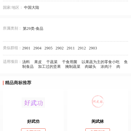
国家/地区：
中国大陆
所属类别：
第29类-食品
类似群组：
2901
2904
2905
2902
2911
2912
2903
适用项目：
汤料
果皮
干蔬菜
干食用菌
以果蔬为主的零食小吃
鱼
制食品
加工过的坚果
腌制蔬菜
肉罐头
浓肉汁
肉
精品商标推荐
好武功
闲武林