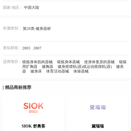
国家/地区：
中国大陆
所属类别：
第28类-健身器材
类似群组：
2805
2807
适用项目：
锻炼身体肌肉器械
锻炼身体器械
使身体复原的器械
锻炼
用扩胸器
健胸器
健身摇摆机(器)或运动摇摆机(器)
健美
器
健身床
体育活动器械
体操器械
精品商标推荐
SIOK 舒奥客
黛瑞瑞