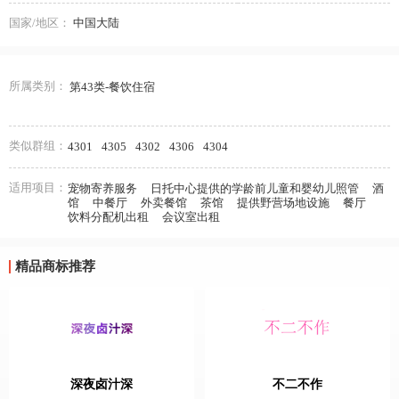
国家/地区：
中国大陆
所属类别：
第43类-餐饮住宿
类似群组：
4301
4305
4302
4306
4304
适用项目：
宠物寄养服务
日托中心提供的学龄前儿童和婴幼儿照管
酒
馆
中餐厅
外卖餐馆
茶馆
提供野营场地设施
餐厅
饮料分配机出租
会议室出租
精品商标推荐
深夜卤汁深
不二不作