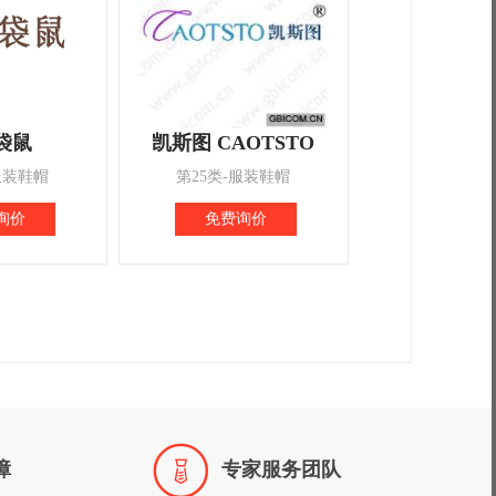
袋鼠
凯斯图 CAOTSTO
服装鞋帽
第25类-服装鞋帽
询价
免费询价

障
专家服务团队