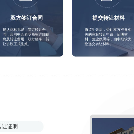
双方签订合同
提交转让材料
确认商标无误，签订转让合
协议生效后，受让双方准备相
同，合同中会表明商标详细信
关的商标转让申请、证明材
息及转让费用，双方签字，转
料、营业执照等，由中细软为
让协议正式生效。
您递交转让材料。
转让证明