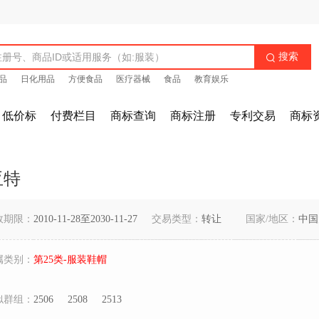
搜索

品
日化用品
方便食品
医疗器械
食品
教育娱乐
低价标
付费栏目
商标查询
商标注册
专利交易
商标
亚特
效期限：
2010-11-28至2030-11-27
交易类型：
转让
国家/地区：
中国
属类别：
第25类-服装鞋帽
似群组：
2506
2508
2513