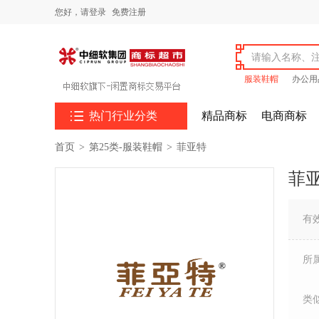
您好，
请登录
免费注册
服装鞋帽
办公用

热门行业分类
精品商标
电商商标
首页
>
第25类-服装鞋帽
>
菲亚特
菲
有
所
类