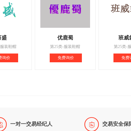
万盛
优鹿蜀
班威
-服装鞋帽
第25类-服装鞋帽
第25类-
费询价
免费询价
免费


一对一交易经纪人
交易安全保