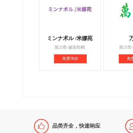
ミンナ术ル /米娜苑
第25类-服装鞋帽
第25类
免费询价
免

品类齐全，快速响应