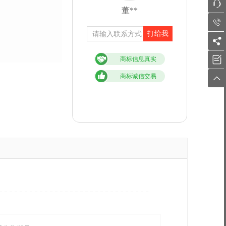

董**

打给我


商标信息真实
商标诚信交易
