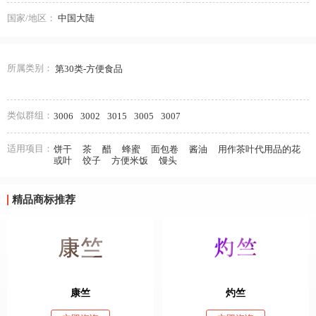
国家/地区：
中国大陆
所属类别：
第30类-方便食品
类似群组：
3006
3002
3015
3005
3007
适用项目：
饼干
茶
醋
蜂蜜
面包卷
酱油
用作茶叶代用品的花
或叶
饺子
方便米饭
馒头
精品商标推荐
康竺
灼竺