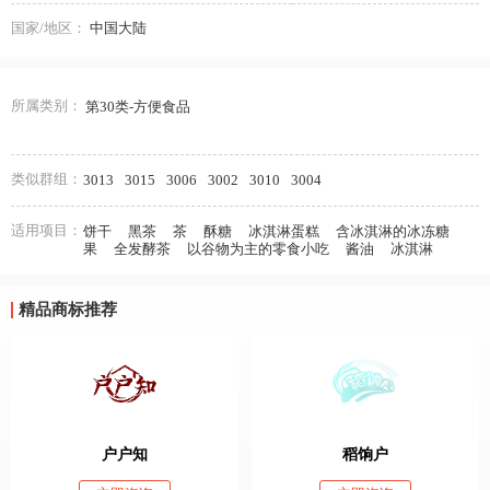
国家/地区：
中国大陆
所属类别：
第30类-方便食品
类似群组：
3013
3015
3006
3002
3010
3004
适用项目：
饼干
黑茶
茶
酥糖
冰淇淋蛋糕
含冰淇淋的冰冻糖
果
全发酵茶
以谷物为主的零食小吃
酱油
冰淇淋
精品商标推荐
户户知
稻饷户