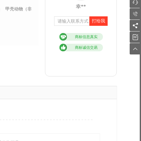

幸**
头
甲壳动物（非

打给我


商标信息真实
商标诚信交易
