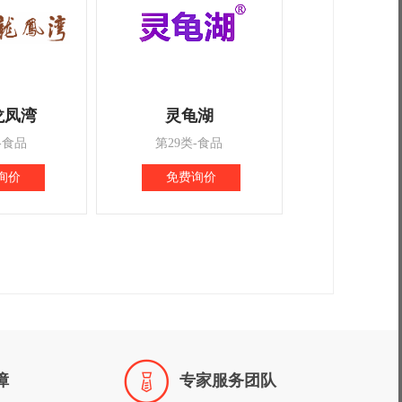
龙凤湾
灵龟湖
-食品
第29类-食品
询价
免费询价

障
专家服务团队