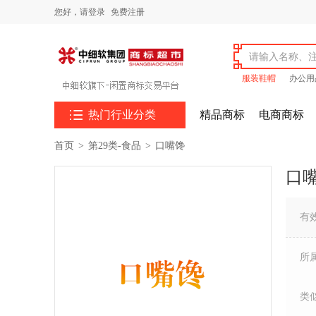
您好，
请登录
免费注册
服装鞋帽
办公用

热门行业分类
精品商标
电商商标
首页
>
第29类-食品
>
口嘴馋
口
有
所
类