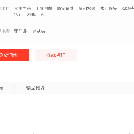
用项目：
食用面筋
干食用菌
腌制蔬菜
腌制水果
水产罐头
肉罐
活）
板鸭
肉
用电商：
亚马逊
蘑菇街
免费询价
在线咨询
诺
精品推荐