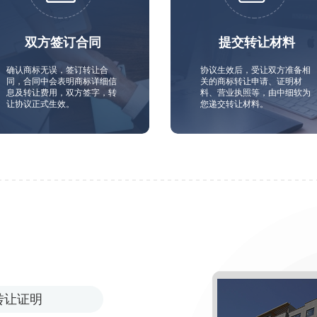
双方签订合同
提交转让材料
确认商标无误，签订转让合
协议生效后，受让双方准备相
同，合同中会表明商标详细信
关的商标转让申请、证明材
息及转让费用，双方签字，转
料、营业执照等，由中细软为
让协议正式生效。
您递交转让材料。
转让证明