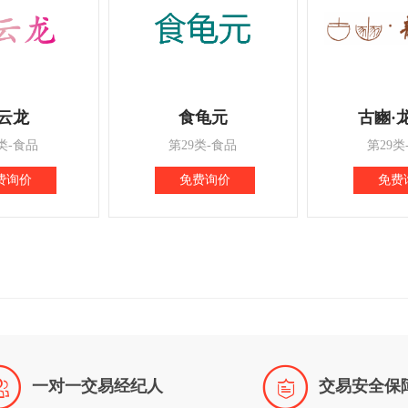
云龙
食龟元
古豳·
类-食品
第29类-食品
第29类
费询价
免费询价
免费


一对一交易经纪人
交易安全保