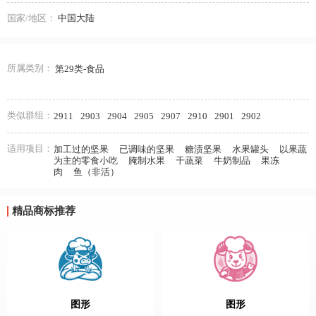
国家/地区：
中国大陆
所属类别：
第29类-食品
类似群组：
2911
2903
2904
2905
2907
2910
2901
2902
适用项目：
加工过的坚果
已调味的坚果
糖渍坚果
水果罐头
以果蔬
为主的零食小吃
腌制水果
干蔬菜
牛奶制品
果冻
肉
鱼（非活）
精品商标推荐
图形
图形