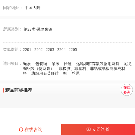
国家/地区：
中国大陆
所属类别：
第22类-绳网袋篷
类似群组：
2201
2202
2203
2204
2205
适用项目：
绳索
包装绳
吊床
帐篷
运输和贮存散装物用麻袋
尼龙
编织袋（仿麻袋）
非橡胶、非塑料、非纸或纸板制填充材
料
纺织用石英纤维
帆
丝绳
在线
精品商标推荐
咨询
立即询价
在线咨询