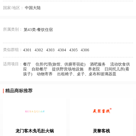
国家/地区：
中国大陆
所属类别：
第43类-餐饮住宿
类似群组：
4301
4302
4303
4304
4305
4306
适用项目：
餐厅
住所代理(旅馆、供膳寄宿处)
酒吧服务
流动饮食供
应
自助餐厅
提供野营场地设施
养老院
日间托儿所(看
孩子)
动物寄养
出租椅子、桌子、桌布和玻璃器皿
精品商标推荐
龙门客木戋毛肚火锅
灵黎客栈