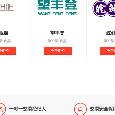
胆胆
望丰登
皖
类-食品
第29类-食品
第29类
费询价
免费询价
免费


一对一交易经纪人
交易安全保