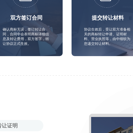
双方签订合同
提交转让材料
确认商标无误，签订转让合
协议生效后，受让双方准备相
同，合同中会表明商标详细信
关的商标转让申请、证明材
息及转让费用，双方签字，转
料、营业执照等，由中细软为
让协议正式生效。
您递交转让材料。
转让证明