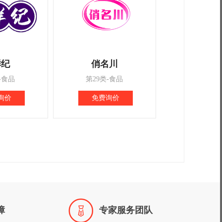
鲜纪
俏名川
-食品
第29类-食品
询价
免费询价

障
专家服务团队