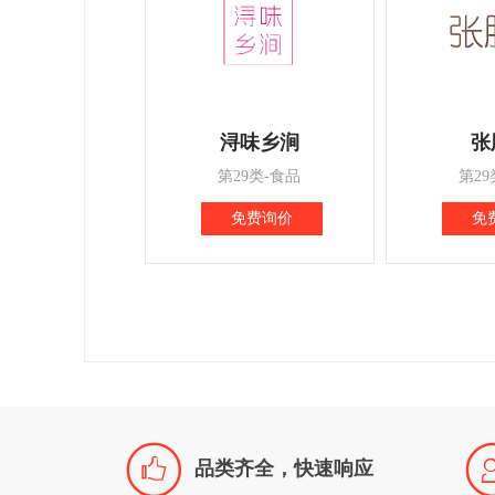
浔味乡涧
张
第29类-食品
第29
免费询价
免

品类齐全，快速响应