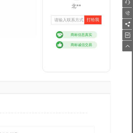

北**

打给我


商标信息真实
商标诚信交易
