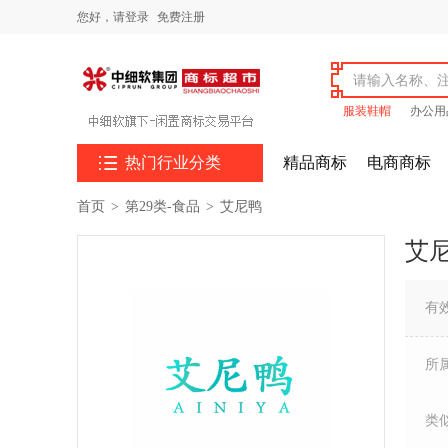
您好，
请登录
免费注册
服装鞋帽
办公用

热门行业分类
精品商标
电商商标
首页
>
第29类-食品
>
艾尼鸭
艾
有
所
类