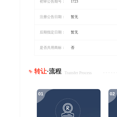
初审公告期号：
1723
注册公告日期：
暂无
后期指定日期：
暂无
是否共用商标：
否
转让
·流程
Transfer Process