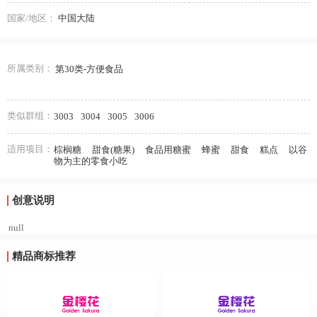
国家/地区：
中国大陆
所属类别：
第30类-方便食品
类似群组：
3003
3004
3005
3006
适用项目：
棕榈糖
甜食(糖果)
食品用糖蜜
蜂蜜
甜食
糕点
以谷
物为主的零食小吃
创意说明
null
精品商标推荐