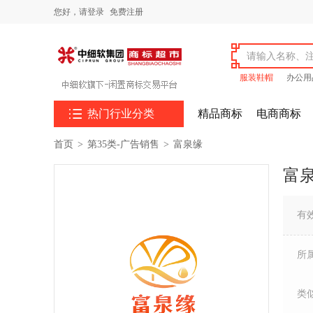
您好，
请登录
免费注册
服装鞋帽
办公用

热门行业分类
精品商标
电商商标
首页
>
第35类-广告销售
>
富泉缘
富
有
所
类