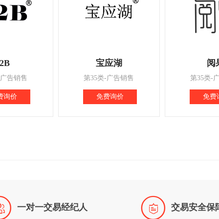
2B
宝应湖
阅
-广告销售
第35类-广告销售
第35类-
费询价
免费询价
免费


一对一交易经纪人
交易安全保