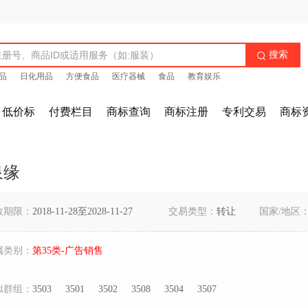
搜索

品
日化用品
方便食品
医疗器械
食品
教育娱乐
低价标
付费栏目
商标查询
商标注册
专利交易
商标
泉缘
效期限：
2018-11-28至2028-11-27
交易类型：
转让
国家/地区
属类别：
第35类-广告销售
似群组：
3503
3501
3502
3508
3504
3507