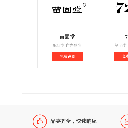
苗固堂
7
第35类-广告销售
第35类
免费询价
免

品类齐全，快速响应