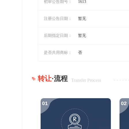
初审公告期号：
1613
注册公告日期：
暂无
后期指定日期：
暂无
是否共用商标：
否
转让
·流程
Transfer Process