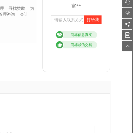

富**
理
寻找赞助
为

管理咨询
会计
打给我


商标信息真实
商标诚信交易
