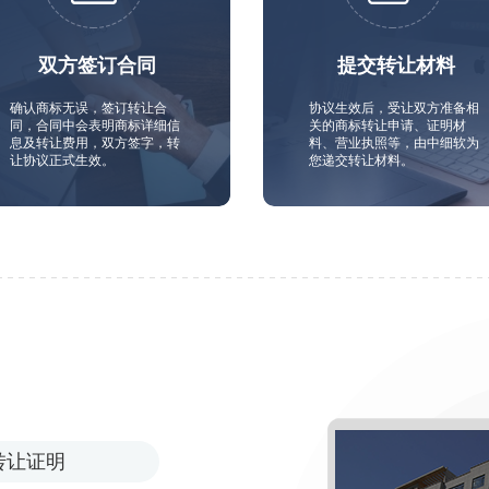
双方签订合同
提交转让材料
确认商标无误，签订转让合
协议生效后，受让双方准备相
同，合同中会表明商标详细信
关的商标转让申请、证明材
息及转让费用，双方签字，转
料、营业执照等，由中细软为
让协议正式生效。
您递交转让材料。
转让证明