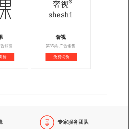
果
奢视
广告销售
第35类-广告销售
询价
免费询价

障
专家服务团队