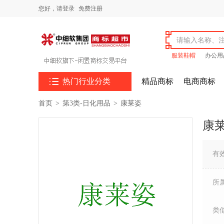
您好，
请登录
免费注册
服装鞋帽
办公用

热门行业分类
精品商标
电商商标
首页
>
第3类-日化用品
>
康莱姿
康
有
所
类