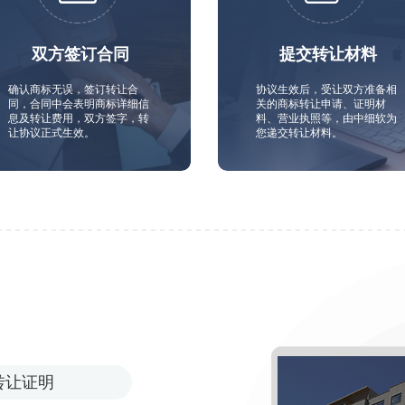
双方签订合同
提交转让材料
确认商标无误，签订转让合
协议生效后，受让双方准备相
同，合同中会表明商标详细信
关的商标转让申请、证明材
息及转让费用，双方签字，转
料、营业执照等，由中细软为
让协议正式生效。
您递交转让材料。
转让证明