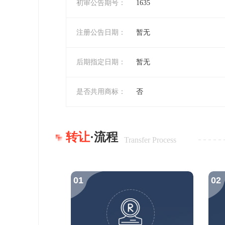
初审公告期号：
1635
注册公告日期：
暂无
后期指定日期：
暂无
是否共用商标：
否
转让
·流程
Transfer Process