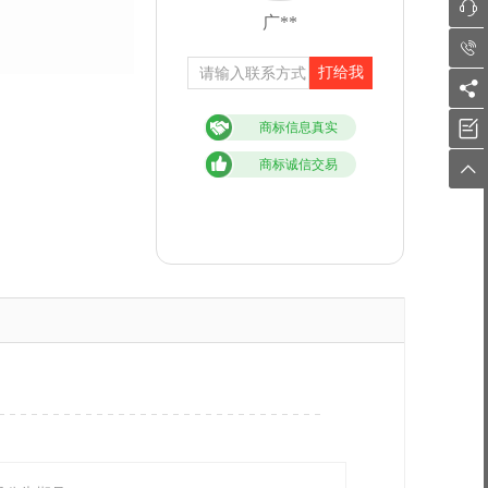

广**

打给我


商标信息真实
商标诚信交易
