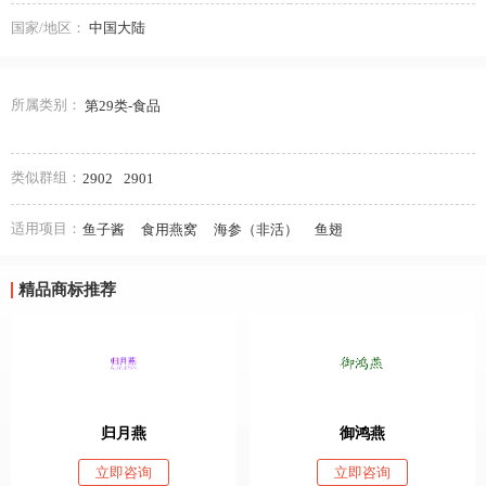
国家/地区：
中国大陆
所属类别：
第29类-食品
类似群组：
2902
2901
适用项目：
鱼子酱
食用燕窝
海参（非活）
鱼翅
精品商标推荐
归月燕
御鸿燕
立即咨询
立即咨询