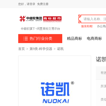
您好，
请登录
免费注册
服装鞋帽
办公用

热门行业分类
精品商标
电商商标
首页
>
第9类-科学仪器
>
诺凯
诺
有
所
类