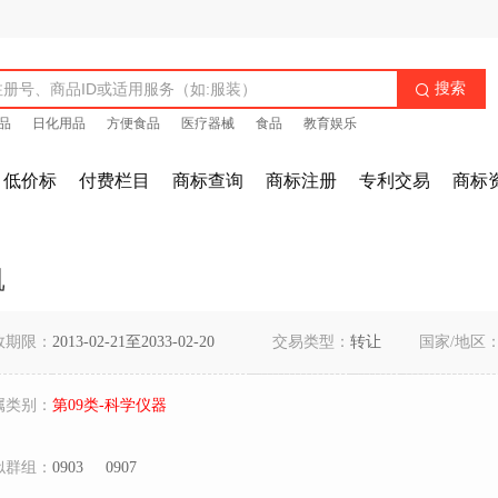
搜索

品
日化用品
方便食品
医疗器械
食品
教育娱乐
低价标
付费栏目
商标查询
商标注册
专利交易
商标
凯
效期限：
2013-02-21至2033-02-20
交易类型：
转让
国家/地区
属类别：
第09类-科学仪器
似群组：
0903
0907