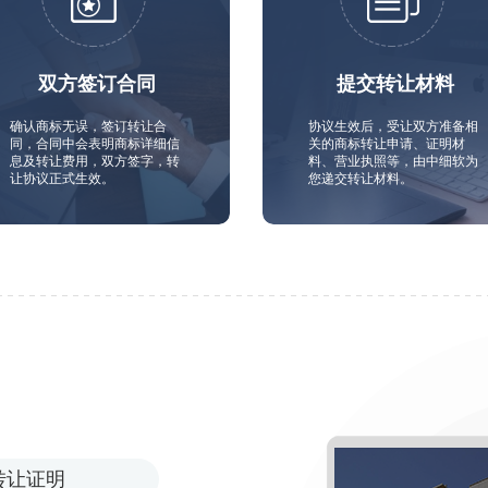
双方签订合同
提交转让材料
确认商标无误，签订转让合
协议生效后，受让双方准备相
同，合同中会表明商标详细信
关的商标转让申请、证明材
息及转让费用，双方签字，转
料、营业执照等，由中细软为
让协议正式生效。
您递交转让材料。
转让证明