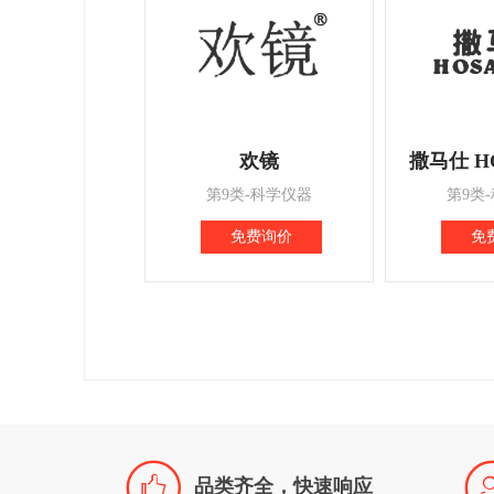
欢镜
撒马仕 H
第9类-科学仪器
第9类
免费询价
免

品类齐全，快速响应