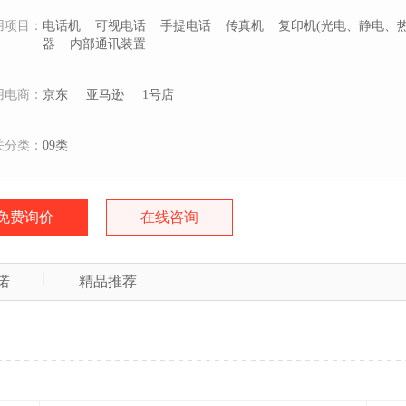
用项目：
电话机
可视电话
手提电话
传真机
复印机(光电、静电、热
器
内部通讯装置
用电商：
京东
亚马逊
1号店
关分类：
09类
免费询价
在线咨询
诺
精品推荐