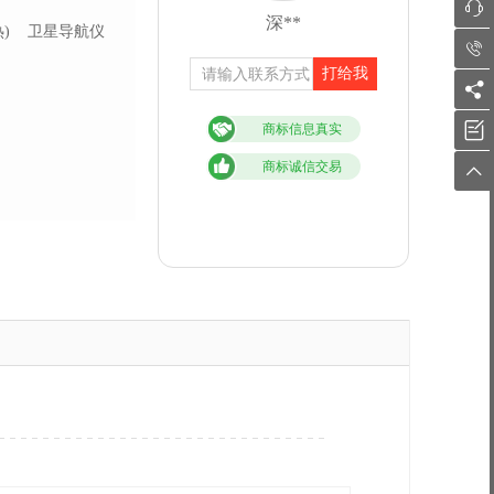

深**
)
卫星导航仪

打给我


商标信息真实
商标诚信交易
