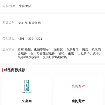
国家/地区：
中国大陆
所属类别：
第43类-餐饮住宿
类似群组：
4301
4306
4302
适用项目：
住所(旅馆、供膳寄宿处)
咖啡馆
自助餐厅
饭店
鸡尾酒
会服务
假日野营住宿服务
酒吧
茶馆
出租椅子、桌子、
桌布和玻璃器皿
提供野营场地设施
精品商标推荐
久皇阁
皇阁龙帝