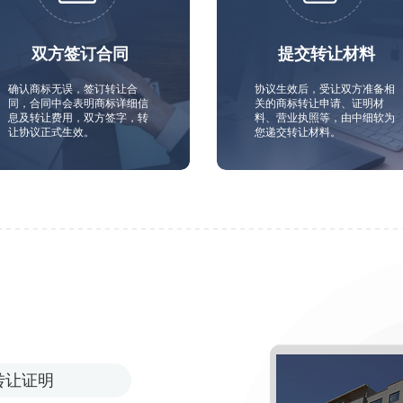
双方签订合同
提交转让材料
确认商标无误，签订转让合
协议生效后，受让双方准备相
同，合同中会表明商标详细信
关的商标转让申请、证明材
息及转让费用，双方签字，转
料、营业执照等，由中细软为
让协议正式生效。
您递交转让材料。
转让证明