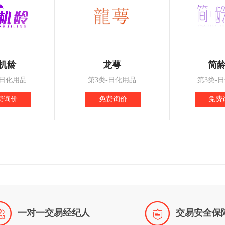
机龄
龙萼
简
-日化用品
第3类-日化用品
第3类-
费询价
免费询价
免费


一对一交易经纪人
交易安全保