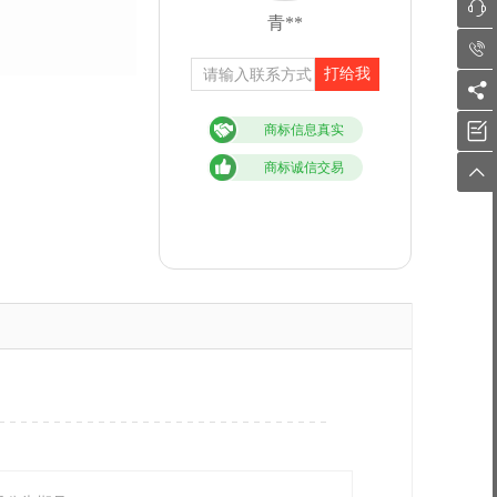

青**

打给我


商标信息真实
商标诚信交易
