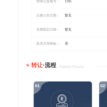
初审公告期号：
1595
注册公告日期：
暂无
后期指定日期：
暂无
是否共用商标：
否
转让
·流程
Transfer Process