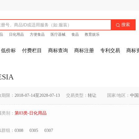
搜索

品
日化用品
方便食品
医疗器械
食品
教育娱乐
低价标
付费栏目
商标查询
商标注册
专利交易
商标
ESIA
效期限：
2018-07-14至2028-07-13
交易类型：
转让
国家/地区：
中国
属类别：
第03类-日化用品
似群组：
0308
0305
0307