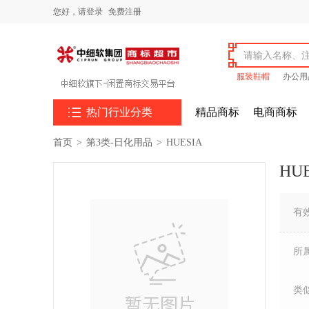
您好，
请登录
免费注册
服装鞋帽
办公用

热门行业分类
精品商标
电商商标
首页
>
第3类-日化用品
>
HUESIA
HU
有
所
类