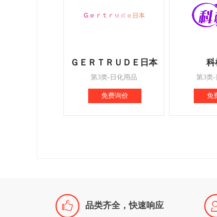
ＧＥＲＴＲＵＤＥ日本
科
第3类-日化用品
第3类
免费询价
免

品类齐全，快速响应