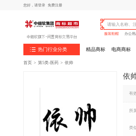
您好，
请登录
免费注册
服装鞋帽
办公用

热门行业分类
精品商标
电商商标
首页
>
第5类-医药
>
依帅
依
有
所
类