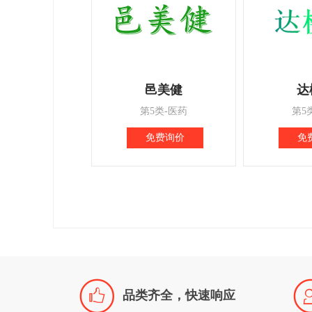
邑美健
达
第5类-医药
第5
免费询价
免

品类齐全，快速响应