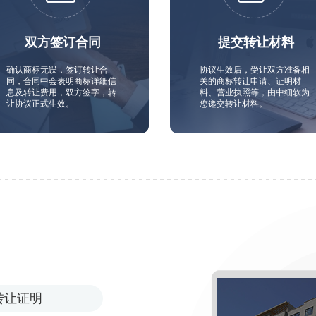
双方签订合同
提交转让材料
确认商标无误，签订转让合
协议生效后，受让双方准备相
同，合同中会表明商标详细信
关的商标转让申请、证明材
息及转让费用，双方签字，转
料、营业执照等，由中细软为
让协议正式生效。
您递交转让材料。
转让证明