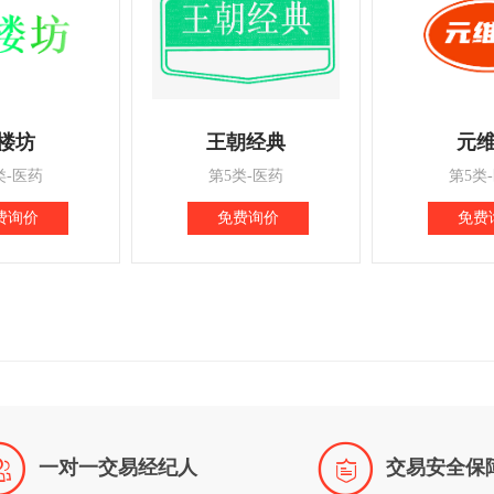
楼坊
王朝经典
元
类-医药
第5类-医药
第5类
费询价
免费询价
免费


一对一交易经纪人
交易安全保