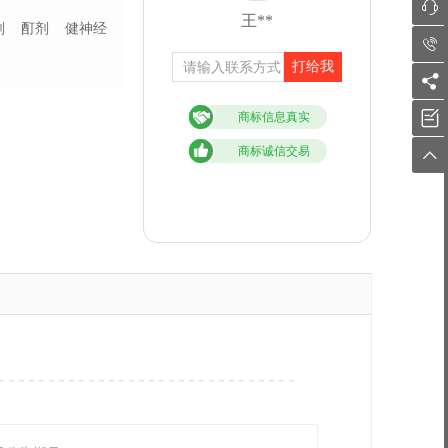

王**
剂
酊剂
健神经

打给我


商标信息真实
商标诚信交易
