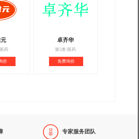
维元
卓齐华
-医药
第5类-医药
询价
免费询价

障
专家服务团队