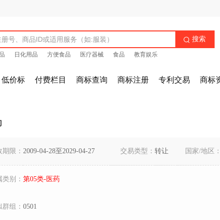
搜索

品
日化用品
方便食品
医疗器械
食品
教育娱乐
低价标
付费栏目
商标查询
商标注册
专利交易
商标
帅
效期限：
2009-04-28至2029-04-27
交易类型：
转让
国家/地区
属类别：
第05类-医药
似群组：
0501