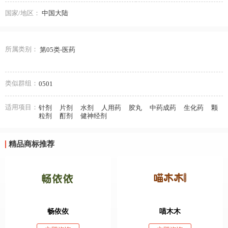
国家/地区：
中国大陆
所属类别：
第05类-医药
类似群组：
0501
适用项目：
针剂
片剂
水剂
人用药
胶丸
中药成药
生化药
颗
粒剂
酊剂
健神经剂
精品商标推荐
畅依依
喵木木