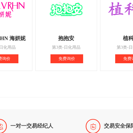
RHN 海妍妮
抱抱安
植
-日化用品
第3类-日化用品
第3类-
费询价
免费询价
免费


一对一交易经纪人
交易安全保