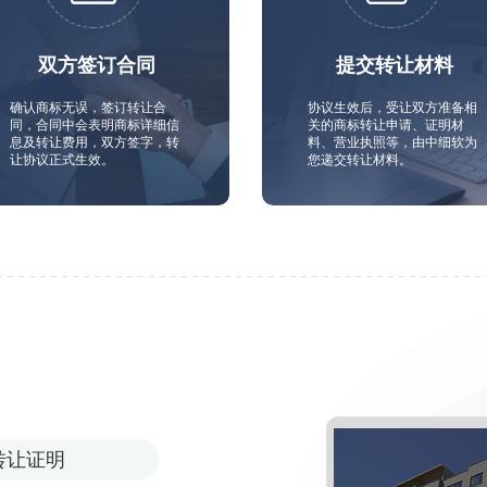
双方签订合同
提交转让材料
确认商标无误，签订转让合
协议生效后，受让双方准备相
同，合同中会表明商标详细信
关的商标转让申请、证明材
息及转让费用，双方签字，转
料、营业执照等，由中细软为
让协议正式生效。
您递交转让材料。
转让证明