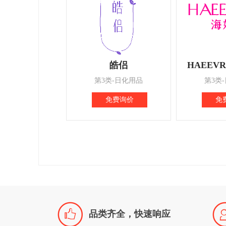
皓侣
HAEEV
第3类-日化用品
第3类
免费询价
免

品类齐全，快速响应