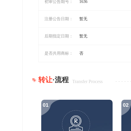
初审公告期号：
1636
注册公告日期：
暂无
后期指定日期：
暂无
是否共用商标：
否
转让
·流程
Transfer Process