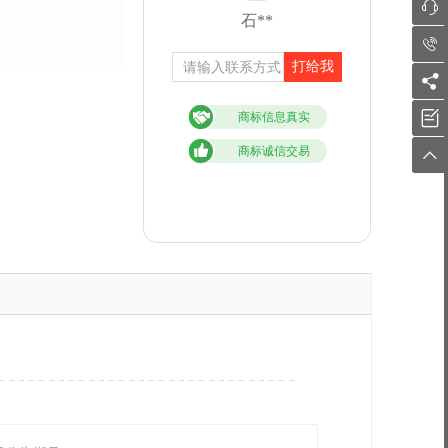

石**

打给我


商标信息真实
商标诚信交易
