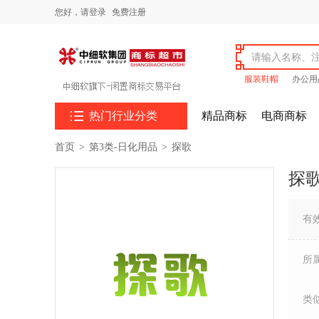
您好，
请登录
免费注册
服装鞋帽
办公用

热门行业分类
精品商标
电商商标
首页
>
第3类-日化用品
>
探歌
探
有
所
类