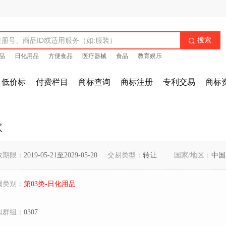
搜索

品
日化用品
方便食品
医疗器械
食品
教育娱乐
低价标
付费栏目
商标查询
商标注册
专利交易
商标
歌
效期限：
2019-05-21至2029-05-20
交易类型：
转让
国家/地区：
中国
属类别：
第03类-日化用品
似群组：
0307