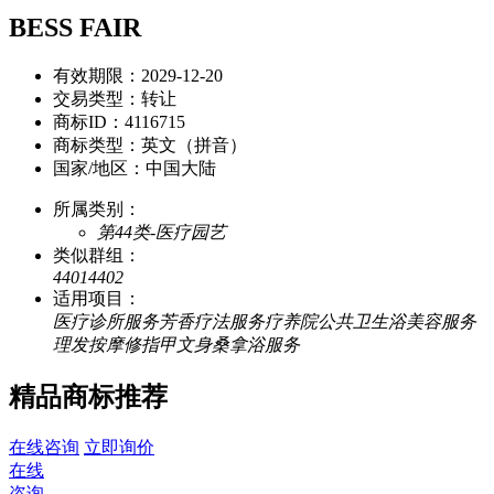
BESS FAIR
有效期限：
2029-12-20
交易类型：
转让
商标ID：
4116715
商标类型：
英文（拼音）
国家/地区：
中国大陆
所属类别：
第44类-医疗园艺
类似群组：
4401
4402
适用项目：
医疗诊所服务
芳香疗法服务
疗养院
公共卫生浴
美容服务
理发
按摩
修指甲
文身
桑拿浴服务
精品商标推荐
在线咨询
立即询价
在线
咨询